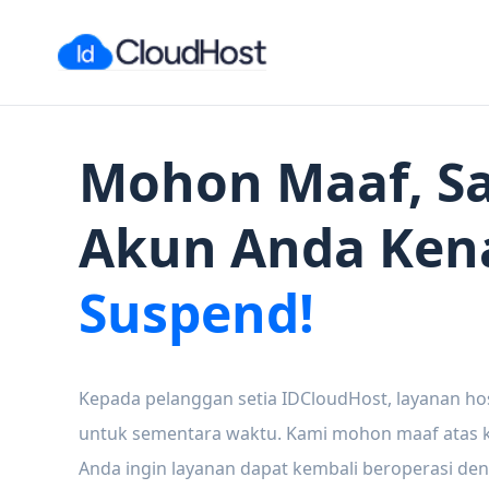
Mohon Maaf, Sa
Akun Anda Ken
Suspend!
Kepada pelanggan setia IDCloudHost, layanan ho
untuk sementara waktu. Kami mohon maaf atas ke
Anda ingin layanan dapat kembali beroperasi den