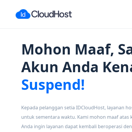
Mohon Maaf, Sa
Akun Anda Ken
Suspend!
Kepada pelanggan setia IDCloudHost, layanan ho
untuk sementara waktu. Kami mohon maaf atas ke
Anda ingin layanan dapat kembali beroperasi den